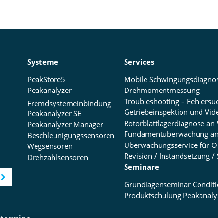
Systeme
Services
PeakStore5
Peakanalyzer
Drehmomentmessung
Troubleshooting – Fehlersu
Fremdsystemeinbindung
Peakanalyzer SE
Peakanalyzer Manager
Beschleunigungssensoren
Wegsensoren
Drehzahlsensoren
Seminare
Produktschulung Peakanaly
termine