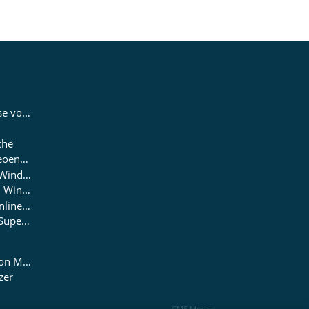
Mobile Schwingungsdiagnose von Antrieben
che
Getriebeinspektion und Videoendoskopie
Rotorblattlagerdiagnose an Windenergieanlagen
Fundamentüberwachung an Windenergieanlagen
Überwachungsservice für Online Condition Monitoring Systeme
Revision / Instandsetzung / Supervising
Grundlagenseminar Condition Monitoring
zer
CMS Mosaic