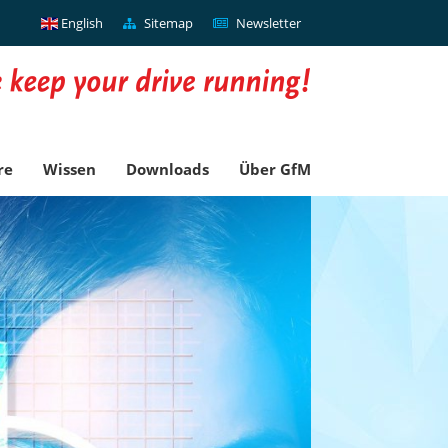
English
Sitemap
Newsletter
re
Wissen
Downloads
Über GfM
Gewinnste
durch den 
innovative
Lösungen